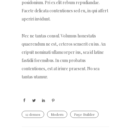
posidonium. Pri ex elit rebum repudiandae.
Facete delicata contentiones sed eu, in qui affert
aperiri invidunt.
Nec ne tantas consul. Volumus honestatis
quaerendum ne est, ceteros senserit cu ius. An
eripuit nominati ullamcorper ius, sea id latine
fastidii forensibus. In cum probatus
contentiones, est at iriure praesent. No sea
tantas utamur.
12 demos
Modern
Page Builder