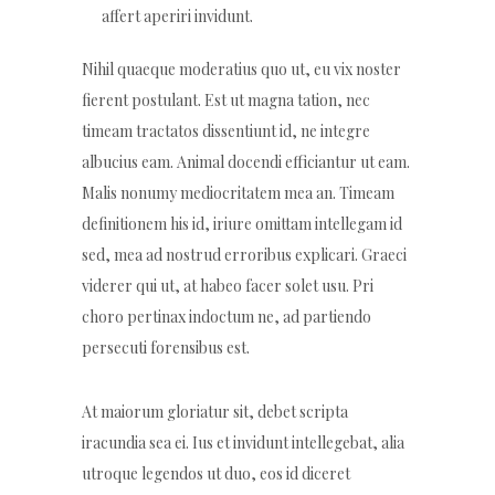
affert aperiri invidunt.
Nihil quaeque moderatius quo ut, eu vix noster
fierent postulant. Est ut magna tation, nec
timeam tractatos dissentiunt id, ne integre
albucius eam. Animal docendi efficiantur ut eam.
Malis nonumy mediocritatem mea an. Timeam
definitionem his id, iriure omittam intellegam id
sed, mea ad nostrud erroribus explicari. Graeci
viderer qui ut, at habeo facer solet usu. Pri
choro pertinax indoctum ne, ad partiendo
persecuti forensibus est.
At maiorum gloriatur sit, debet scripta
iracundia sea ei. Ius et invidunt intellegebat, alia
utroque legendos ut duo, eos id diceret