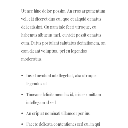
Ut nec hinc dolor possim. An eros argumentum
vel, elit diceret duo eu, quo et aliquid ornatus
delicatissimi. Cu nam tale ferri utroque, eu
habemus albucius mel, cu vidit possit ornatus
eum. Eu ius postulant salutatus definitionem, an
eam dicant voluptua, pri cu legendos
moderatius.
Ius et invidunt intellegebat, alia utroque
legendos ut
Timeam definitionem his id, iriure omittam
intellegam id sed
An eripuit nominati ullamcorper ius.
Facete delicata contentiones sed eu, in qui